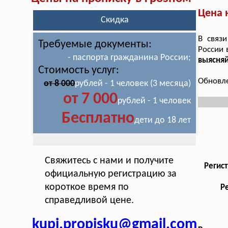
Цена 
Скидка
В связ
Требуемые документы:
России 
- паспорта гражданина России;
выясня
Стоимость услуг:
Обновле
от 8 000
рублей - 1 человек (3 месяца)
от 7 000
рублей - 1 человек
Бесплатно
дети до 18 лет
Свяжитесь с нами и получите
Регис
официальную регистрацию за
короткое время по
Р
справедливой цене.
kupi.propisku@gmail.com