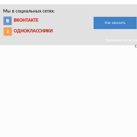
Мы в социальных сетях:
ВКОНТАКТЕ
Как заказать
ОДНОКЛАССНИКИ
Временная регистрац
С