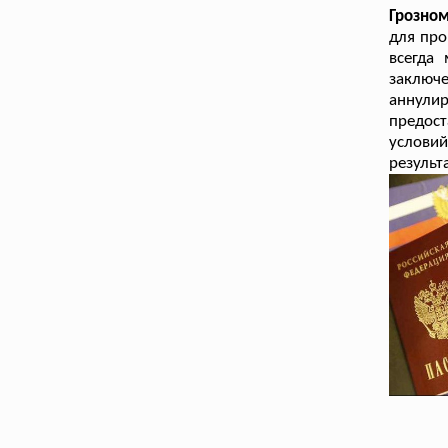
Грозно
для про
всегда
заключ
аннулир
предост
условий
результ