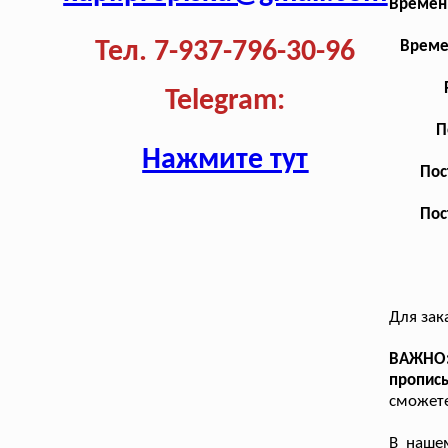
Временн
Тел. 7-937-796-30-96
Време
Telegram:
П
Нажмите тут
Пос
Пос
Для зак
ВАЖНО:
пропис
сможете
В наше