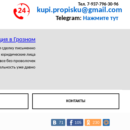
Тел. 7-937-796-30-96
kupi.propisku@gmail.com
Telegram:
Нажмите тут
ция в Грозном
 сделку письменно
я юридические лица
все без проволочек
ельность уже давно
КОНТАКТЫ
71
105
230