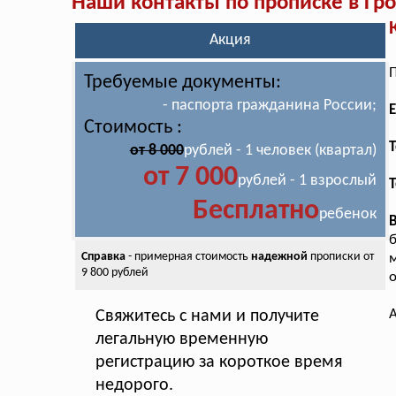
Наши контакты по прописке в Гр
Акция
П
Требуемые документы:
- паспорта гражданина России;
E
Стоимость :
T
от 8 000
рублей - 1 человек (квартал)
от 7 000
рублей - 1 взрослый
Т
Бесплатно
ребенок
б
Справка
- примерная стоимость
надежной
прописки от
9 800 рублей
о
А
Свяжитесь с нами и получите
легальную временную
регистрацию за короткое время
недорого.