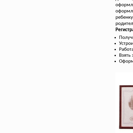
оформл
оформле
ребенку
родител
Регист
Получ
Устрои
Работа
Взять
Оформ